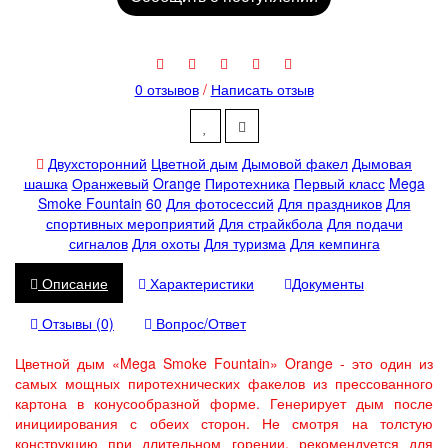
0 отзывов
/
Написать отзыв
Двухсторонний
Цветной дым
Дымовой факел
Дымовая
шашка
Оранжевый
Orange
Пиротехника
Первый класс
Mega
Smoke Fountain
60
Для фотосессий
Для праздников
Для
спортивных мероприятий
Для страйкбола
Для подачи
сигналов
Для охоты
Для туризма
Для кемпинга
Описание
Характеристики
Документы
Отзывы (0)
Вопрос/Ответ
Цветной дым «Mega Smoke Fountain» Orange - это один из
самых мощных пиротехнических факелов из прессованного
картона в конусообразной форме. Генерирует дым после
инициирования с обеих сторон. Не смотря на толстую
конструкцию при длительном горении, рекомендуется для