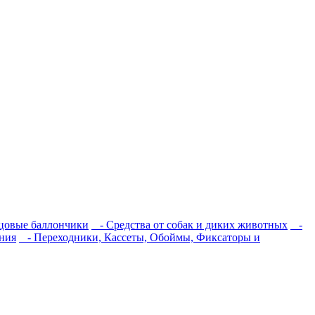
цовые баллончики
- Средства от собак и диких животных
-
ния
- Переходники, Кассеты, Обоймы, Фиксаторы и