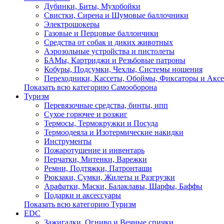
Дубинки, Биты, Мухобойки
Свистки, Сирена и Шумовые баллочники
Электрошокеры
Газовые и Перцовые баллончики
Средства от собак и диких животных
Аэрозольные устройства и пистолеты
БАМы, Картриджи и Резьбовые патроны
Кобуры, Подсумки, Чехлы, Системы ношения
Переходники, Кассеты, Обоймы, Фиксаторы и Акс
Показать всю категорию Самооборона
Туризм
Перевязочные средства, бинты, ипп
Сухое горючее и розжиг
Термосы, Термокружки и Посуда
Термоодеяла и Изотермические накидки
Инструменты
Пожаротушение и инвентарь
Перчатки, Митенки, Варежки
Ремни, Подтяжки, Патронташи
Рюкзаки, Сумки, Жилеты и Разгрузки
Арафатки, Маски, Балаклавы, Шарфы, Баффы
Подарки и аксессуары
Показать всю категорию Туризм
EDC
Зажигалки, Огниво и Вечные спички