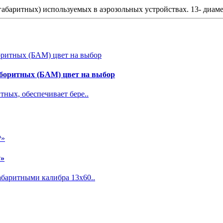
баритных) используемых в аэрозольных устройствах. 13- диамет
боритных (БАМ) цвет на выбор
ных, обеспечивает бере..
Р»
баритными калибра 13х60..