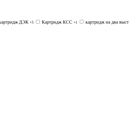
картридж ДЭК
Картридж КСС
картридж на два выс
+5
+1