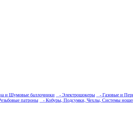
на и Шумовые баллочники
- Электрошокеры
- Газовые и Пер
езьбовые патроны
- Кобуры, Подсумки, Чехлы, Системы ноше