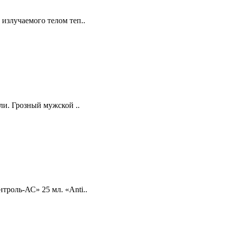
излучаемого телом теп..
ли. Грозный мужской ..
троль-АС» 25 мл. «Anti..