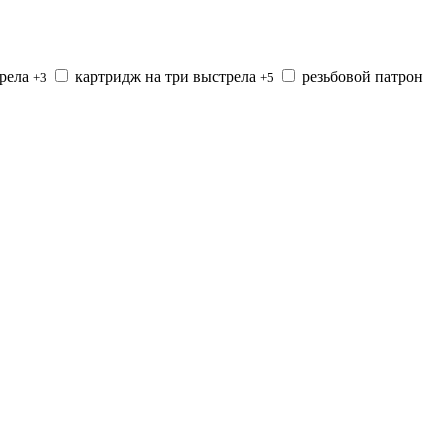
трела
картридж на три выстрела
резьбовой патрон
+3
+5