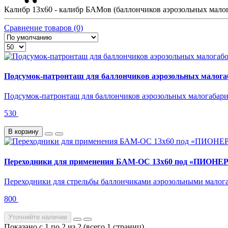
Калибр 13х60 - калибр БАМов (баллончиков аэрозольных малога
Сравнение товаров (0)
Подсумок-патронташ для баллончиков аэрозольных малога
Подсумок-патронташ для баллончиков аэрозольных малогабарит
530
В корзину
Переходники для применения БАМ-ОС 13х60 под «ПИОНЕ
Переходники для стрельбы баллончиками аэрозольными малога
800
Уточняйте наличие
Показано с 1 по 2 из 2 (всего 1 страниц)