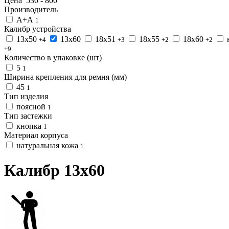
Цена
530
-
800
Производитель
А+А
1
Калибр устройства
13х50
13х60
18х51
18х55
18х60
+4
+3
+2
+2
+9
Количество в упаковке (шт)
5
1
Ширина крепления для ремня (мм)
45
1
Тип изделия
поясной
1
Тип застежки
кнопка
1
Материал корпуса
натуральная кожа
1
Калибр 13х60