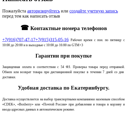
Пожалуйста
авторизируйтесь
или
создайте учетную запись
перед тем как написать отзыв
☎
Контактные номера телефонов
+7(916)707-47-17
+7(915)315-05-16
Рабочее время с пон. по пятницу с
10:00 до 20:00 и в выходные с 10:00 до 16:00 по GTM+3
Гарантии при покупке
Защищенная оплата в соответствии с 54 ФЗ.
Проверка товара перед отправкой.
Обмен или возврат товара при дистанционной покупке в течении 7 дней со дня
доставки.
Удобная доставка по Екатеринбургу.
Доставка осуществляется на выбор транспортными компаниями наземным способом
«CDEK», «Boxberry» или «Почтой России» при добавлении и товара в корзину и
ввода адресных данных в автоматическом режиме.