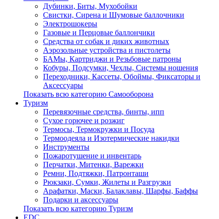
Дубинки, Биты, Мухобойки
Свистки, Сирена и Шумовые баллочники
Электрошокеры
Газовые и Перцовые баллончики
Средства от собак и диких животных
Аэрозольные устройства и пистолеты
БАМы, Картриджи и Резьбовые патроны
Кобуры, Подсумки, Чехлы, Системы ношения
Переходники, Кассеты, Обоймы, Фиксаторы и
Аксессуары
Показать всю категорию Самооборона
Туризм
Перевязочные средства, бинты, ипп
Сухое горючее и розжиг
Термосы, Термокружки и Посуда
Термоодеяла и Изотермические накидки
Инструменты
Пожаротушение и инвентарь
Перчатки, Митенки, Варежки
Ремни, Подтяжки, Патронташи
Рюкзаки, Сумки, Жилеты и Разгрузки
Арафатки, Маски, Балаклавы, Шарфы, Баффы
Подарки и аксессуары
Показать всю категорию Туризм
EDC