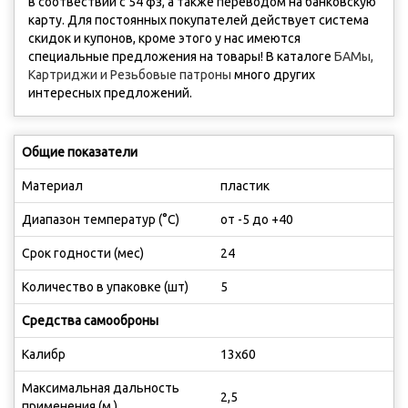
в соотвествии с 54 фз, а также переводом на банковскую
карту. Для постоянных покупателей действует система
скидок и купонов, кроме этого у нас имеются
cпециальные предложения на товары! В каталоге
БАМы,
Картриджи и Резьбовые патроны
много других
интересных предложений.
Общие показатели
Материал
пластик
Диапазон температур (°C)
от -5 до +40
Срок годности (мес)
24
Количество в упаковке (шт)
5
Средства самооброны
Калибр
13х60
Максимальная дальность
2,5
применения (м.)