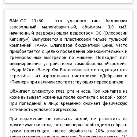
БАМ-ОС 13x60 - это ударного типа баллончик
аэрозольный малогабаритный, объёмом- 3,0 см3,
начиненный раздражающем веществом OC (Олеорезин
Капсикум). Выпускается в пластиковой гильзе тульской
компанией «А+А». Благодаря бюджетной цене, часто
приобретается с целью проведения ознакомительных и
тренировочных выстрелов по мишени. Подходит для
инициирования устройствами самообороны «Чародей»,
«Удар-М2» и «Бамер-Ф». Баллончик так же подходит для
стрельбы из аэрозольных пистолетов «Добрыня» и
«Пионер» при наличии соответствующих переходников.
Обжигает слизистую глаз, рта и носа. При контакте на
коже вызывает жжение,а после контакта с водой - ожог.
При попадании в лицо временно снижает физическую
активность условного агрессора.
При поражении: не смывать водой, не разносить на
другие участки тела, остатки перца необходимо собрать
сухим полотенцем, после обработать 20% этиловым