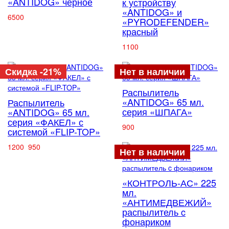
«ANTIDOG» чёрное
к устройству
«ANTIDOG» и
6500
«PYRODEFENDER»
красный
1100
Скидка -21%
Нет в наличии
Распылитель
«ANTIDOG» 65 мл.
Распылитель
серия «ШПАГА»
«ANTIDOG» 65 мл.
серия «ФАКЕЛ» с
900
системой «FLIP-TOP»
1200
950
Нет в наличии
«КОНТРОЛЬ-АС» 225
мл.
«АНТИМЕДВЕЖИЙ»
распылитель c
фонариком