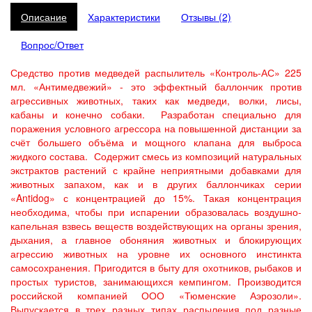
Описание
Характеристики
Отзывы (2)
Вопрос/Ответ
Средство против медведей распылитель «Контроль-АС» 225
мл. «Антимедвежий» - это эффектный баллончик против
агрессивных животных, таких как медведи, волки, лисы,
кабаны и конечно собаки. Разработан специально для
поражения условного агрессора на повышенной дистанции за
счёт большего объёма и мощного клапана для выброса
жидкого состава. Содержит смесь из композиций натуральных
экстрактов растений с крайне неприятными добавками для
животных запахом, как и в других баллончиках серии
«Antidog» с концентрацией до 15%. Такая концентрация
необходима, чтобы при испарении образовалась воздушно-
капельная взвесь веществ воздействующих на органы зрения,
дыхания, а главное обоняния животных и блокирующих
агрессию животных на уровне их основного инстинкта
самосохранения. Пригодится в быту для охотников, рыбаков и
простых туристов, занимающихся кемпингом. Производится
российской компанией ООО «Тюменские Аэрозоли».
Выпускается в трех разных типах распыления под разные