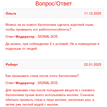
Вопрос/Ответ
Расход в секунду (гр/сек)
4,5
Ольга
11.12.2025
Обьем баллончика (типоразмер)
65
Можно ли из нового баллончика сделать короткий пшик,
Масса жидкого состава (мл)
50
чтобы проверить его работоспособность?
БАМы, картриджи, резьбовые патроны
Ответ
Модератор
- SIGNAL-SOS
Ветроустойчивость (м./сек.)
низкая
Да можно, при соблюдении 2-х условий. Не в помещении и
подальше от людей.
Морозостойкость
низкая
Действующее вещество
OC
Роберт
22.01.2025
Концентрация веществ
ОС - 0,39% =
200мг.
Как промывать глаза после этого баллончика?
Ответ
Модератор
- SIGNAL-SOS
Для промывки глаз после попадания веществ с газового
баллончика лучше всего использовать молоко. Сначала
обильно промыть глаза и лицо молоко, несколько раз, а
затем уже теплой водой с мылом.