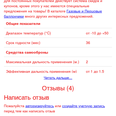
Для постоянных покупателей действует система скидок и
купонов, кроме этого у нас имеются cпециальные
предложения на товары! В каталоге
Газовые и Перцовые
баллончики
много других интересных предложений.
Общие показатели
Диапазон температур (°C)
от -10 до +50
Срок годности (мес)
36
Средства самооброны
Максимальная дальность применения (м.)
2
Эффективная дальность применения (м)
от 1 до 1.5
Читать дальше...
Баллончики
Отзывы (4)
Пятно контакта (Ø диаметр, при
60
Написать отзыв
распылении на 2 метра в см)
Тип распыления
аэрозольный
Пожалуйста
авторизируйтесь
или
создайте учетную запись
перед тем как написать отзыв
Ресурс (сек)
5