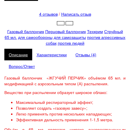
4 отзывов
/
Написать отзыв
Газовый баллончик
Перцовый баллончик
Техкрим
Струйный
65 мл.
для самообороны
для самозащиты
против агрессивных
собак
против людей
Описание
Характеристики
Отзывы (4)
Вопрос/Ответ
Газовый баллончик «ЖГУЧИЙ ПЕРЧИК» объёмом 65 мл. и
модификацией с аэрозольным типом (А) распыления.
Вещество при распылении образует широкое облако:
Максимальный респираторный эффект;
Позволяет создать «газовую завесу»;
Легко применять против нескольких нападающих;
Эффективная дальность применения 1-1,5 метра.
Объём в 65 мл является широко распространенным