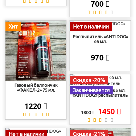
700
Хит
Нет в наличии
Распылитель «ANTIDOG»
65 мл.
970
Скидка -20%
Газовый баллончик
Заканчивается
«ФАКЕЛ-2» 75 мл.
«КОНТРОЛЬ-АС» 65 мл.
«ANTIDOG» распылитель
1220
1450
1800
Нет в наличии
Скидка -21%