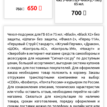
«ЖГУЧИЙ ПЕРЧИК» (С-тип)
65 мл.
650
750
700
Чехол-подсумок для ГБ 65 и 75 мл.: «Black», «Black X2» без
защиты, «Шпага» без защиты, «Факел-2», «Перец-11А»,
«Перцовый Струй Стандарт», «Жгучий Перчик», «Дракон»,
«ШОК», «Контроль-АС», «Контроль-УМ», «Нокаут» и
«Зверобой» в интернет-магазине средств самообороны и
аксессуаров для ношения "Сигнал-сос.ру" по доступным
ценам, большой ассортимент, выгодная система купонов
и скидок для постоянных покупателей. Для оформления
заказа необходимо товар положить в корзину. Заказы
отгружаем транспортными компаниями на выбор:
«CDEK», «Boxberry», «Почта России» и курьером по России.
Для ознакомления описания, технических характеристик
или чтобы оставить отзыв, необходимо перейти на сайт
магазина. Связаться для консультации по наличию
товара, срокам изготовления, порядку оформления и
срокам доставки можно по телефону, в онлайн чате или