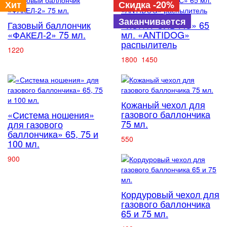
Хит
Скидка -20%
Заканчивается
Газовый баллончик
«КОНТРОЛЬ-АС» 65
«ФАКЕЛ-2» 75 мл.
мл. «ANTIDOG»
распылитель
1220
1800
1450
Кожаный чехол для
газового баллончика
«Система ношения»
75 мл.
для газового
баллончика» 65, 75 и
550
100 мл.
900
Кордуровый чехол для
газового баллончика
65 и 75 мл.