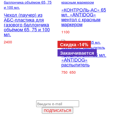
«КОНТРОЛЬ-АС» 65
мл. «ANTIDOG»
Чехол (паучер) из
ментол с красным
АБС-пластика для
маркером
газового баллончика
объёмом 65, 75 и 100
1100
мл.
2400
Скидка -14%
Заканчивается
«ZVEРОГОН» 65 мл.
«ANTIDOG»
распылитель
750
650