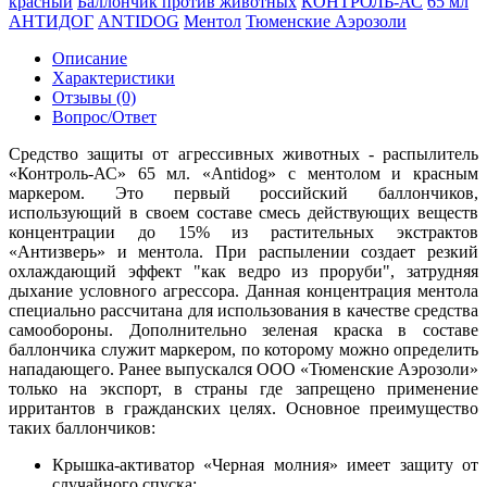
красный
Баллончик против животных
КОНТРОЛЬ-АС
65 мл
АНТИДОГ
ANTIDOG
Ментол
Тюменские Аэрозоли
Описание
Характеристики
Отзывы (0)
Вопрос/Ответ
Средство защиты от агрессивных животных - распылитель
«Контроль-АС» 65 мл. «Antidog» с ментолом и красным
маркером. Это первый российский баллончиков,
использующий в своем составе
смесь действующих веществ
концентрации до 15%
из растительных экстрактов
«Антизверь» и ментола. При распылении создает резкий
охлаждающий эффект "как ведро из проруби", затрудняя
дыхание условного агрессора. Данная концентрация ментола
специально рассчитана для использования в качестве средства
самообороны. Дополнительно зеленая краска в составе
баллончика служит маркером, по которому можно определить
нападающего. Ранее выпускался ООО «Тюменские Аэрозоли»
только на экспорт, в страны где запрещено применение
ирритантов в гражданских целях. Основное преимущество
таких баллончиков:
Крышка-активатор «Черная молния» имеет защиту от
случайного спуска;