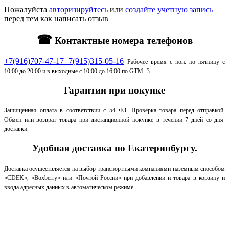
Пожалуйста
авторизируйтесь
или
создайте учетную запись
перед тем как написать отзыв
☎
Контактные номера телефонов
+7(916)707-47-17
+7(915)315-05-16
Рабочее время с пон. по пятницу с
10:00 до 20:00 и в выходные с 10:00 до 16:00 по GTM+3
Гарантии при покупке
Защищенная оплата в соответствии с 54 ФЗ.
Проверка товара перед отправкой.
Обмен или возврат товара при дистанционной покупке в течении 7 дней со дня
доставки.
Удобная доставка по Екатеринбургу.
Доставка осуществляется на выбор транспортными компаниями наземным способом
«CDEK», «Boxberry» или «Почтой России» при добавлении и товара в корзину и
ввода адресных данных в автоматическом режиме.