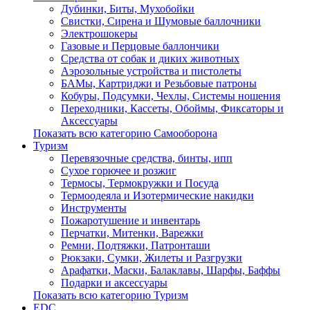
Дубинки, Биты, Мухобойки
Свистки, Сирена и Шумовые баллочники
Электрошокеры
Газовые и Перцовые баллончики
Средства от собак и диких животных
Аэрозольные устройства и пистолеты
БАМы, Картриджи и Резьбовые патроны
Кобуры, Подсумки, Чехлы, Системы ношения
Переходники, Кассеты, Обоймы, Фиксаторы и
Аксессуары
Показать всю категорию Самооборона
Туризм
Перевязочные средства, бинты, ипп
Сухое горючее и розжиг
Термосы, Термокружки и Посуда
Термоодеяла и Изотермические накидки
Инструменты
Пожаротушение и инвентарь
Перчатки, Митенки, Варежки
Ремни, Подтяжки, Патронташи
Рюкзаки, Сумки, Жилеты и Разгрузки
Арафатки, Маски, Балаклавы, Шарфы, Баффы
Подарки и аксессуары
Показать всю категорию Туризм
EDC