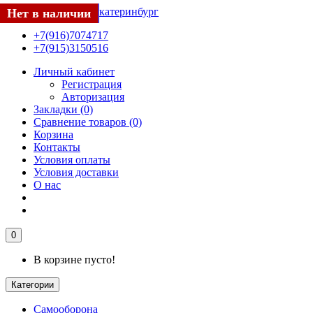
Нет в наличии
Нет в наличии
Скидка -7%
Заканчивается
Нет в наличии
Нет в наличии
Скидка -7%
Скидка -5%
Нет в наличии
Нет в наличии
Нет в наличии
+7(916)7074717
+7(915)3150516
Личный кабинет
Регистрация
Авторизация
Закладки (0)
Сравнение товаров (0)
Корзина
Контакты
Условия оплаты
Условия доставки
О нас
0
В корзине пусто!
Категории
Самооборона